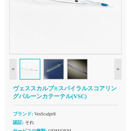
<
>
ヴェススカルプ®スパイラルスコアリン
グバルーンカテーテル(VSC)
ブランド:
VesSculpt®
認証:
それ
サービスの種類:
ODM/OEM