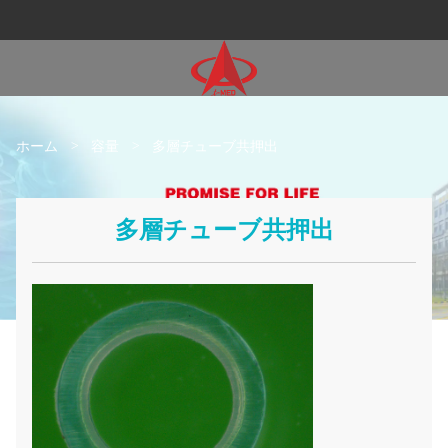
ホーム
>
容量
>
多層チューブ共押出
多層チューブ共押出